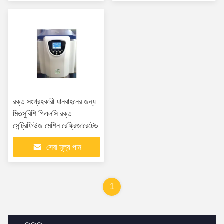
রক্ত সংগ্রহকারী যানবাহনের জন্য
মিতসুবিশি পিএলসি রক্ত ​​
সেন্ট্রিফিউজ মেশিন রেফ্রিজারেটেড
সেরা মূল্য পান
1